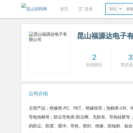
首页
菜单
职位
昆山福源达电子
2
3
在招岗位
简历及
公司介绍
主营产品：绝缘类-PC、PET、绝缘纸等；泡棉类-CR、RO
导电泡棉等；防尘导热类-防尘网、无纺布、导热硅胶等；
的防尘、防震、缓冲、导热、密封、绝缘、防辐射、贴合