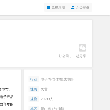
免费注册
会员登录
好公司，一起分享
行业
电子/半导体/集成电路
性质
民营
、导电布、
户电子产品
规模
20-99人
面详尽的
地区
昆山市 / 张浦镇