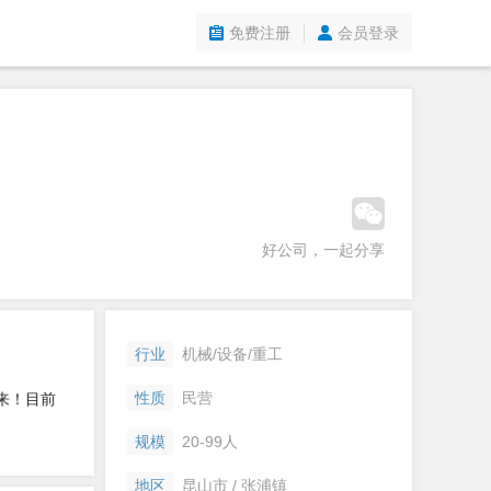
免费注册
会员登录
好公司，一起分享
行业
机械/设备/重工
性质
民营
来！目前
规模
20-99人
地区
昆山市 / 张浦镇