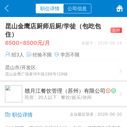
职位详情
公司信息
昆山金鹰店厨师后厨/学徒（包吃包
急聘
住）
6500~8500元/月
刷新于：2026-06-24
招3人
经验不限
学历不限
昆山市/开发区
昆山金鹰广场黄河中路288号129铺
赣月江餐饮管理（苏州）有限公司
|
|
民营
20人以下
餐饮/娱乐/休闲
职位详情
企业最近登录：2026-06-20