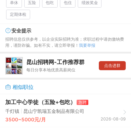
单休
五险
包吃
包住
绩效奖金
定期体检
安全提示
招聘信息仅供参考，以企业实际招聘为准；求职过程中请勿缴纳费
用，谨防诈骗。如有不实，请立即举报！
我要举报
昆山招聘网-工作推荐群
点击进群
每日分享本地优质高薪岗位
相似职位
加工中心学徒（五险+包吃）
急聘
|
千灯镇
昆山宁凯瑞五金制品有限公司
2026-08-09
3500~5000元/月