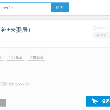
搜 索
餐补+夫妻房）
更新于：20
收藏
假
节日礼金
年度旅游
区同津大道5555号）
投递
！