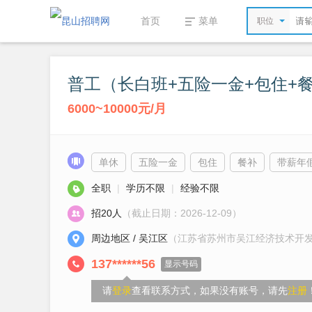
首页
菜单
职位
普工（长白班+五险一金+包住+
6000~10000元/月
单休
五险一金
包住
餐补
带薪年
全职
|
学历不限
|
经验不限
招20人
（截止日期：2026-12-09）
周边地区 / 吴江区
（江苏省苏州市吴江经济技术开发
137******56
显示号码
请
登录
查看联系方式，如果没有账号，请先
注册