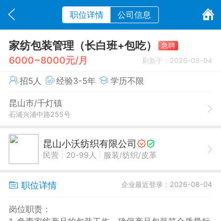
职位详情
公司信息
家纺包装管理（长白班+包吃）
急聘
6000~8000元/月
刷新于：2026-08-04
招5人
经验3-5年
学历不限
昆山市/千灯镇
石浦兴浦中路255号
昆山小沃纺织有限公司
|
|
民营
20-99人
服装/纺织/皮革
职位详情
企业最近登录：2026-08-04
岗位职责：