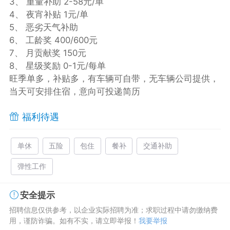
3、 重量补助 2-58元/单
4、 夜宵补贴 1元/单
5、 恶劣天气补助
6、 工龄奖 400/600元
7、 月贡献奖 150元
8、 星级奖励 0-1元/每单
旺季单多，补贴多，有车辆可自带，无车辆公司提供，
当天可安排住宿，意向可投递简历
福利待遇
单休
五险
包住
餐补
交通补助
弹性工作
安全提示
招聘信息仅供参考，以企业实际招聘为准；求职过程中请勿缴纳费
用，谨防诈骗。如有不实，请立即举报！
我要举报