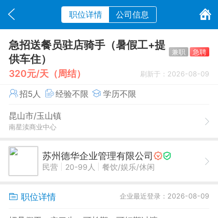
职位详情
公司信息
急招送餐员驻店骑手（暑假工+提
兼职
急聘
供车住）
320元/天（周结）
刷新于：2026-08-09
招5人
经验不限
学历不限
昆山市/玉山镇
南星渎商业中心
苏州德华企业管理有限公司
|
|
民营
20-99人
餐饮/娱乐/休闲
职位详情
企业最近登录：2026-08-09