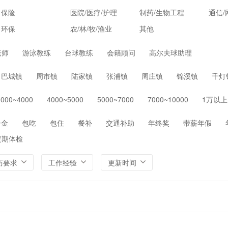
保险
医院/医疗/护理
制药/生物工程
通信/
环保
农/林/牧/渔业
其他
老师
游泳教练
台球教练
会籍顾问
高尔夫球助理
巴城镇
周市镇
陆家镇
张浦镇
周庄镇
锦溪镇
千灯
3000~4000
4000~5000
5000~7000
7000~10000
1万以上
一金
包吃
包住
餐补
交通补助
年终奖
带薪年假
定期体检
历要求
工作经验
更新时间