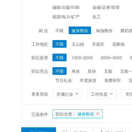
编辑/出版/印刷
金融/证券/投资
能源/电力/矿产
化工
岗 位
不限
健身教练
瑜伽教练
舞蹈
工作地区
不限
玉山镇
开发区
花桥镇
职位薪资
不限
1000~2000
2000~3000
职位亮点
不限
单休
双休
五险
五险
节日礼金
年度旅游
免费班车
更多筛选
所属行业
工作性质
学
职位分类：
健身教练
已选条件