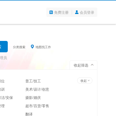
免费注册
会员登录
分类搜索
地图找工作
理员
收起筛选
职位
普工/技工
收起
培训
美术/设计/创意
洁/安保
摄影/婚庆
管理
超市/百货/零售
翻译