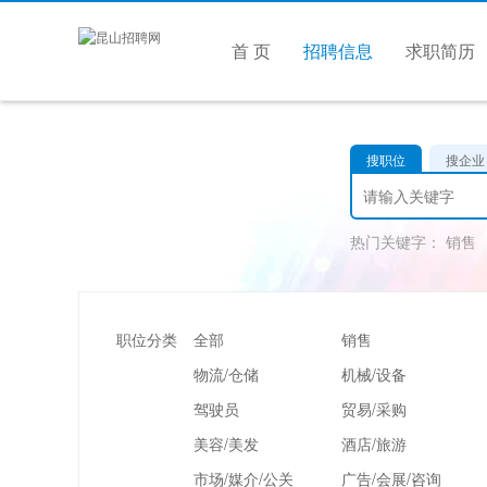
首 页
招聘信息
求职简历
搜职位
搜企业
热门关键字：
销售
职位分类
全部
销售
物流/仓储
机械/设备
驾驶员
贸易/采购
美容/美发
酒店/旅游
市场/媒介/公关
广告/会展/咨询