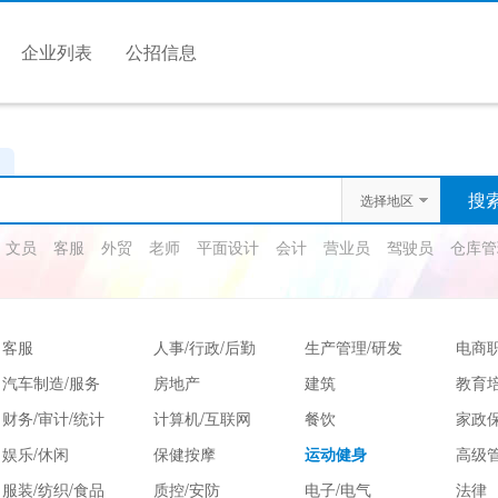
企业列表
公招信息
选择地区
文员
客服
外贸
老师
平面设计
会计
营业员
驾驶员
仓库管
客服
人事/行政/后勤
生产管理/研发
电商
汽车制造/服务
房地产
建筑
教育
财务/审计/统计
计算机/互联网
餐饮
家政保
娱乐/休闲
保健按摩
运动健身
高级
服装/纺织/食品
质控/安防
电子/电气
法律