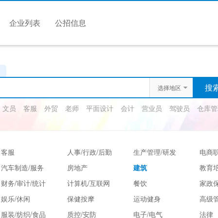
企业列表
公招信息
选择地区
文员
客服
外贸
老师
平面设计
会计
营业员
驾驶员
仓库管
客服
人事/行政/后勤
生产管理/研发
电商
汽车制造/服务
房地产
建筑
教育
财务/审计/统计
计算机/互联网
餐饮
家政保
娱乐/休闲
保健按摩
运动健身
高级
服装/纺织/食品
质控/安防
电子/电气
法律