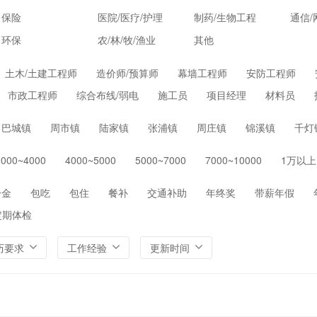
保险
医院/医疗/护理
制药/生物工程
通信/
环保
农/林/牧/渔业
其他
土木/土建工程师
造价师/预算师
幕墙工程师
安防工程师
市政工程师
综合布线/弱电
施工员
项目经理
材料员
巴城镇
周市镇
陆家镇
张浦镇
周庄镇
锦溪镇
千灯
3000~4000
4000~5000
5000~7000
7000~10000
1万以上
一金
包吃
包住
餐补
交通补助
年终奖
带薪年假
定期体检
历要求
工作经验
更新时间