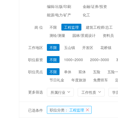
编辑/出版/印刷
金融/证券/投资
能源/电力/矿产
化工
岗 位
不限
工程监理
建筑工程师/总工
测绘/测量
园林/景观设计
资料员
工作地区
不限
玉山镇
开发区
花桥镇
职位薪资
不限
1000~2000
2000~3000
职位亮点
不限
单休
双休
五险
五险
节日礼金
年度旅游
免费班车
更多筛选
所属行业
工作性质
学
职位分类：
工程监理
已选条件