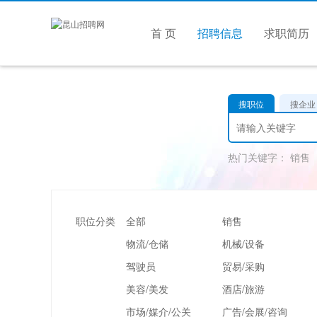
首 页
招聘信息
求职简历
搜职位
搜企业
热门关键字：
销售
职位分类
全部
销售
物流/仓储
机械/设备
驾驶员
贸易/采购
美容/美发
酒店/旅游
市场/媒介/公关
广告/会展/咨询