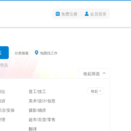
免费注册
会员登录
分类搜索
地图找工作
理员
收起筛选
职位
普工/技工
收起
培训
美术/设计/创意
洁/安保
摄影/婚庆
管理
超市/百货/零售
翻译