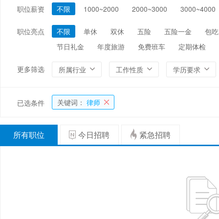
职位薪资
不限
1000~2000
2000~3000
3000~4000
编辑/出版/印刷
金融/证券/投资
保险
能源/电力/矿产
化工
环保
职位亮点
不限
单休
双休
五险
五险一金
包吃
节日礼金
年度旅游
免费班车
定期体检
更多筛选
所属行业
工作性质
学历要求
关键词：
律师
已选条件
所有职位
今日招聘
紧急招聘