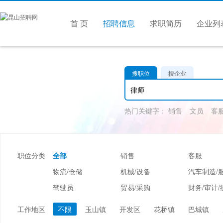
首 页
招聘信息
求职简历
企业列
搜职位
搜企业
热门关键字：
销售
文员
客
职位分类
全部
销售
客服
物流/仓储
机械/设备
汽车制造/
驾驶员
贸易/采购
财务/审计/
美容/美发
酒店/旅游
娱乐/休闲
工作地区
不限
玉山镇
开发区
花桥镇
巴城镇
市场/媒介/公关
广告/会展/咨询
服装/纺织/