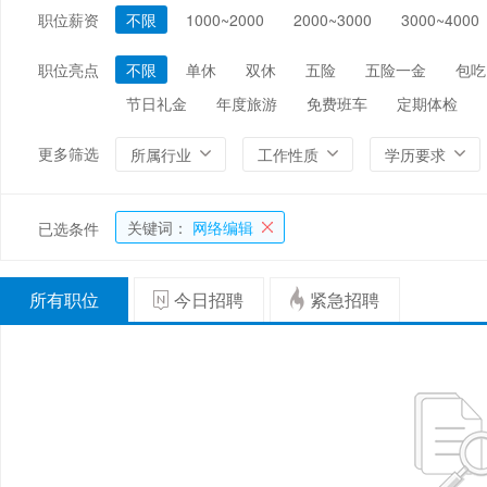
职位薪资
不限
1000~2000
2000~3000
3000~4000
编辑/出版/印刷
金融/证券/投资
保险
能源/电力/矿产
化工
环保
职位亮点
不限
单休
双休
五险
五险一金
包吃
节日礼金
年度旅游
免费班车
定期体检
更多筛选
所属行业
工作性质
学历要求
关键词：
网络编辑
已选条件
所有职位
今日招聘
紧急招聘