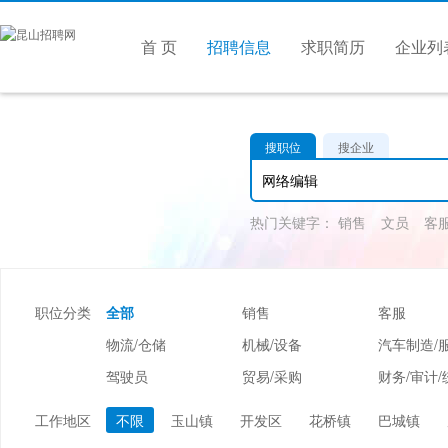
首 页
招聘信息
求职简历
企业列
搜职位
搜企业
热门关键字：
销售
文员
客
职位分类
全部
销售
客服
物流/仓储
机械/设备
汽车制造/
驾驶员
贸易/采购
财务/审计/
美容/美发
酒店/旅游
娱乐/休闲
工作地区
不限
玉山镇
开发区
花桥镇
巴城镇
市场/媒介/公关
广告/会展/咨询
服装/纺织/