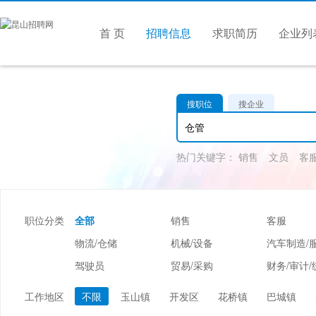
首 页
招聘信息
求职简历
企业列
搜职位
搜企业
热门关键字：
销售
文员
客
职位分类
全部
销售
客服
物流/仓储
机械/设备
汽车制造/
驾驶员
贸易/采购
财务/审计/
美容/美发
酒店/旅游
娱乐/休闲
工作地区
不限
玉山镇
开发区
花桥镇
巴城镇
市场/媒介/公关
广告/会展/咨询
服装/纺织/