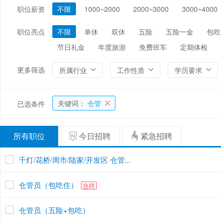
职位薪资
不限
1000~2000
2000~3000
3000~4000
编辑/出版/印刷
金融/证券/投资
保险
能源/电力/矿产
化工
环保
职位亮点
不限
单休
双休
五险
五险一金
包吃
节日礼金
年度旅游
免费班车
定期体检
更多筛选
所属行业
工作性质
学历要求
关键词：
仓管
已选条件
所有职位
今日招聘
紧急招聘
千灯/花桥/周市/陆家/开发区 仓管...
仓管员（包吃住）
急聘
仓管员（五险+包吃）